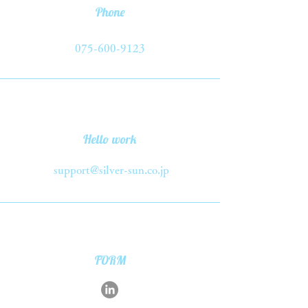
Phone
075-600-9123
Hello work
support@silver-sun.co.jp
FORM