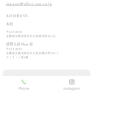
support@silver-sun.co.jp
ADDRESS
本社
〒615-8194
京都府京都市西京区川島粟田町36-32
訪問入浴 New 浴
〒615-8191
京都府京都市西京区川島有栖川町133-1
​アミティー桂1階
姓
Phone
Instagram
名
法人様・事業所様はご記入ください。