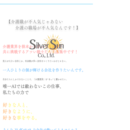
【介護職が不人気じゃあない
​ 介護の職場が不人気なんです！】
介護業界を根本からひっくり返す！
共に挑戦するアツい戦士たち大募集中です！
売上が大きい会社とか、社員数が多い会社をつくりたいわけじゃない。
一人ひとりの個が輝ける会社を作りたいんです。​
自分たちにしかできないことで、「介護業界」を“あっ”と驚かせたい。
唯一AIでは敵わないこの仕事、
私たちの力で
好
きな人と、
好き
なように、
好きな
事をやる。
ワガママ